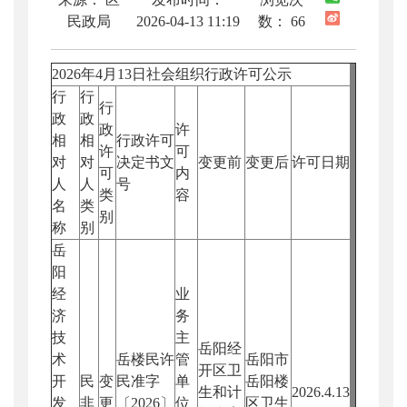
民政局
2026-04-13 11:19
数：
66
2026年4月13日社会组织行政许可公示
行
行
行
政
政
政
许
相
相
行政许可
许
可
对
对
决定书文
变更前
变更后
许可日期
可
内
人
人
号
类
容
名
类
别
称
别
岳
阳
经
业
济
务
技
主
岳阳经
术
岳楼民许
管
岳阳市
开区卫
开
民
变
民准字
单
岳阳楼
生和计
2026.4.13
发
非
更
〔2026〕
位
区卫生