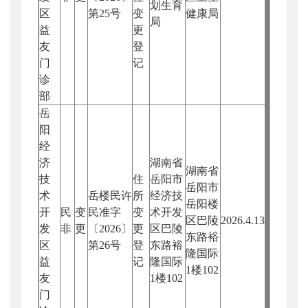
划生育
区
第25号
变
健康局
局
益
更
友
登
门
记
诊
部
岳
阳
经
济
湖南省
湖南省
技
住
岳阳市
岳阳市
术
岳楼民许
所
经济技
岳阳楼
开
民
变
民准字
变
术开发
区巴陵
2026.4.13
发
非
更
〔2026〕
更
区巴陵
东路裕
区
第26号
登
东路裕
隆国际
益
记
隆国际
1楼102
友
1楼102
门