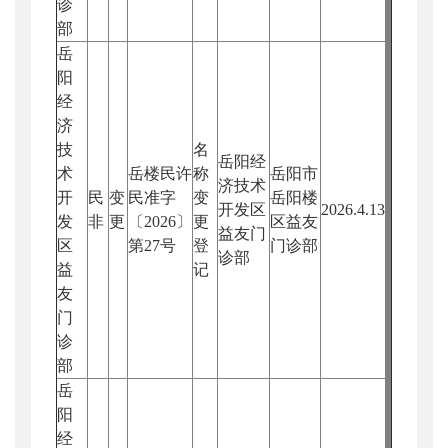
诊
部
岳
阳
经
济
技
名
岳阳经
术
岳楼民许
称
岳阳市
济技术
开
民
变
民准字
变
岳阳楼
开发区
2026.4.13
发
非
更
〔2026〕
更
区益友
益友门
区
第27号
登
门诊部
诊部
益
记
友
门
诊
部
岳
阳
经