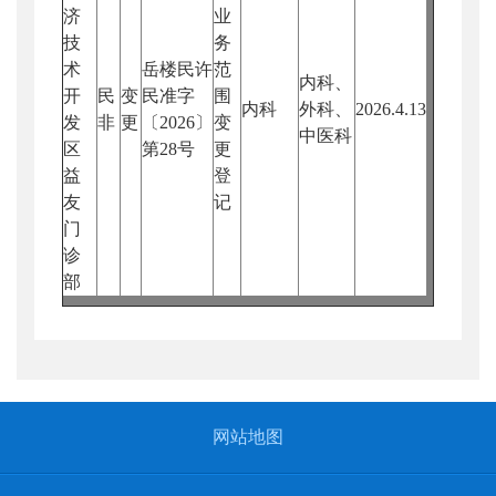
济
业
技
务
术
岳楼民许
范
内科、
开
民
变
民准字
围
内科
外科、
2026.4.13
发
非
更
〔2026〕
变
中医科
区
第28号
更
益
登
友
记
门
诊
部
网站地图