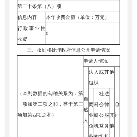
第二十条第（八）项
信息内容
本年收费金额（单位：万元）
行政事业性
0
收费
三、收到和处理政府信息公开申请情况
申请人情况
法人或其他
组织
（本列数据的勾稽关系为：第
社
法
自
一项加第二项之和，等于第三
总
商
科
会
律
然
项加第四项之和）
计
业
研
公
服
其
人
企
机
益
务
他
业
构
组
机