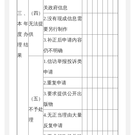
关政府信息
三、
（四）
2.没有现成信息需
本年
无法提
要另行制作
度办
供
3.补正后申请内容
理结
仍不明确
果
1.信访举报投诉类
申请
2.重复申请
3.要求提供公开出
（五）
版物
不予处
4.无正当理由大量
理
反复申请