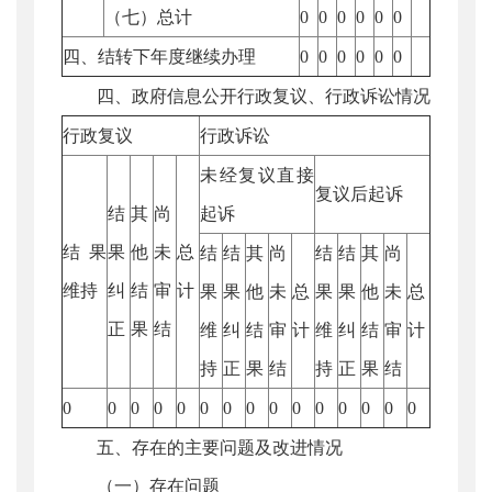
（七）总计
0
0
0
0
0
0
四、结转下年度继续办理
0
0
0
0
0
0
四、政府信息公开行政复议、行政诉讼情况
行政复议
行政诉讼
未经复议直接
复议后起诉
结
其
尚
起诉
结果
果
他
未
总
结
结
其
尚
结
结
其
尚
维持
纠
结
审
计
果
果
他
未
总
果
果
他
未
总
正
果
结
维
纠
结
审
计
维
纠
结
审
计
持
正
果
结
持
正
果
结
0
0
0
0
0
0
0
0
0
0
0
0
0
0
0
五、存在的主要问题及改进情况
（一）存在问题