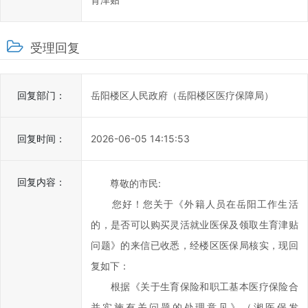
岳
阳
楼
受理回复
区
政
回复部门：
岳阳楼区人民政府（岳阳楼区医疗保障局）
府
科
学
回复时间：
2026-06-05 14:15:53
化、
民
回复内容：
尊敬的市民:
主
化
您好！您关于《外籍人员在岳阳工作生活
水
的，是否可以购买灵活就业医保及领取生育津贴
平，
问题》的来信已收悉，经楼区医保局核实，现回
提
复如下：
高
根据《关于生育保险和职工基本医疗保险合
办
并实施有关问题的处理意见》（湘医保发