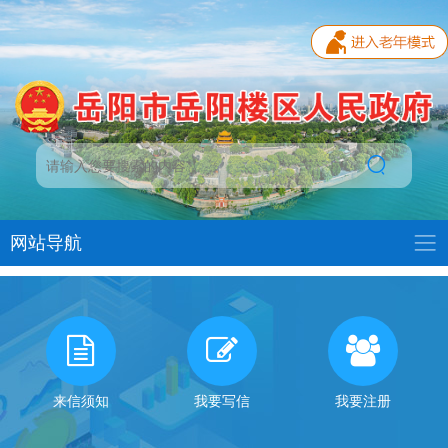
网站导航
我
有
话
来信须知
我要写信
我要注册
对