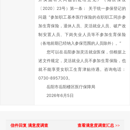
事
〔2020〕23号）第一条： 关于统一参保登记的
效
率，
问题 “参加职工基本医疗保险的在职职工同步参
欢
加生育保险，退休人员、灵活就业人员、破产改
迎
制安置人员、下岗失业人员等不参加生育保险
您
（各地前期已经纳入参保范围的人员除外）。”
通
您可以在岳阳参加灵活就业医保，但根据上
过
述文件规定，灵活就业人员不参加生育保险，也
区
长
就不能享受女职工生育津贴待遇。咨询电话：
信
0730-8957303。
箱
岳阳市岳阳楼区医疗保障局
对
2026年6月5日
岳
阳
楼
区
信件回复 满意度调查
查看满意度调查汇总 >>
政