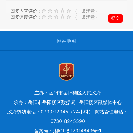
府
回复内容评价：
（非常满意）
的
回复速度评价：
（非常满意）
发
展
工
网站地图
作
提
出
意
见
与
建
主办：岳阳市岳阳楼区人民政府
议；
承办：岳阳市岳阳楼区数据局
岳阳楼区融媒体中心
2、
政府热线电话：0730-12345（24小时） 网站管理电话：
您
0730-8245590
在
备案号：
湘ICP备12014643号-1
提