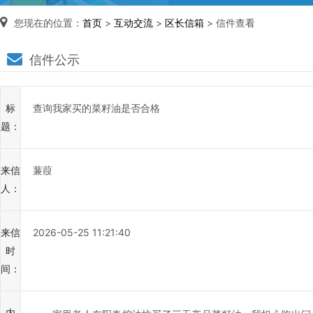
您现在的位置：
首页
>
互动交流
>
区长信箱
> 信件查看
区
信件公示
长
说
标
查询我家买的菜籽油是否合格
信
题：
箱
说
来信
蒹葭
明：
人：
1、
为
进
来信
2026-05-25 11:21:40
一
时
步
间：
提
高
内