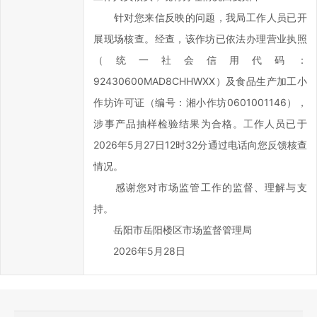
事
针对您来信反映的问题，我局工作人员已开
效
展现场核查。经查，该作坊已依法办理营业执照
率，
欢
（统一社会信用代码：
迎
92430600MAD8CHHWXX）及食品生产加工小
您
作坊许可证（编号：湘小作坊0601001146），
通
涉事产品抽样检验结果为合格。工作人员已于
过
2026年5月27日12时32分通过电话向您反馈核查
区
情况。
长
信
感谢您对市场监管工作的监督、理解与支
箱
持。
对
岳阳市岳阳楼区市场监督管理局
岳
2026年5月28日
阳
楼
区
政