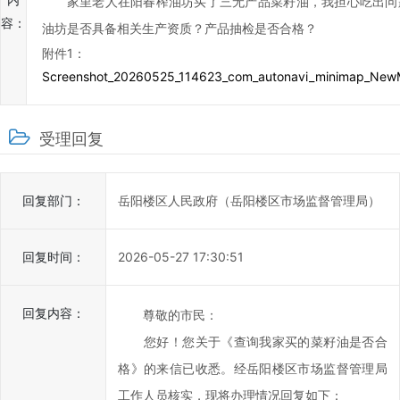
家里老人在阳春榨油坊买了三无产品菜籽油，我担心吃出问
岳
容：
油坊是否具备相关生产资质？产品抽检是否合格？
阳
附件1：
楼
Screenshot_20260525_114623_com_autonavi_minimap_NewM
区
政
府
受理回复
科
学
化、
回复部门：
岳阳楼区人民政府（岳阳楼区市场监督管理局）
民
主
回复时间：
2026-05-27 17:30:51
化
水
平，
回复内容：
尊敬的市民：
提
您好！您关于《查询我家买的菜籽油是否合
高
格》的来信已收悉。经岳阳楼区市场监督管理局
办
工作人员核实，现将办理情况回复如下：