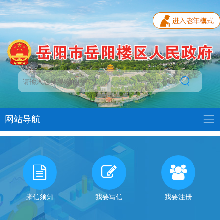
网站导航
我
有
话
来信须知
我要写信
我要注册
对