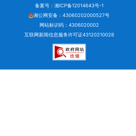
备案号：
湘ICP备12014643号-1
交
信
湘公网安备：43060202000527号
件
网站标识码：4306020002
的
互联网新闻信息服务许可证43120210028
时
候，
请
根
据
实
际
情
况
选
择
信
件