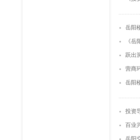
岳阳
《岳
跃出
营商
岳阳
投资
百业
岳阳