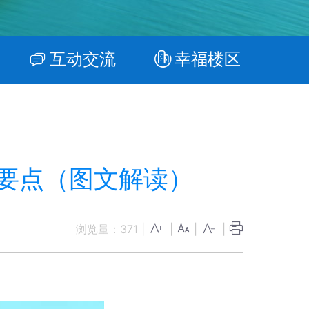
互动交流
幸福楼区
要点（图文解读）
浏览量：
371
|
|
|
|