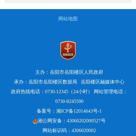
闻发布会、报刊、广播、电视等渠道主动公
开政府信息。
网站地图
3.现场查阅点：本中心在岳阳楼区德胜南
路413号宏辉家园一号楼5楼（办公楼），办
公时间夏令时（冬季作息时间）周一至周五
上午9:00—12:00，下午13:30—17:30（夏季作
息时间）周一至周五上午9:00—12:00，14:00
主办：岳阳市岳阳楼区人民政府
—18:00，国家法定节假日除外）住房保障股
承办：岳阳市岳阳楼区数据局
岳阳楼区融媒体中心
515室查询；
政府热线电话：0730-12345（24小时） 网站管理电话：
（三）公开时限
0730-8245590
属于主动公开范围的政府信息，自该政
备案号：
湘ICP备12014643号-1
府信息形成或者变更之日起20个工作日内予
湘公网安备：43060202000527号
以公开。法律、法规对政府信息公开的期限
网站标识码：4306020002