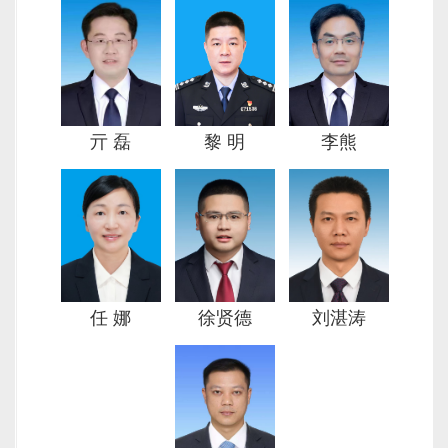
黎 明
亓 磊
李熊
任 娜
徐贤德
刘湛涛