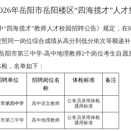
026
年岳阳市岳阳楼区
“四海揽才”人
高中“四海揽才”教师人才校园招聘公告》规定，
按照同一岗位综合成绩从高分到低分依次等额递补
、岳阳市第三中学
-
高中地理教师
2
个岗位考生自愿
体检，名单如下：
招聘单位
招聘岗位名
体检标准
备注
称
公务员录用体检
阳市第四中学
高中语文教师
通用标准
公务员录用体检
阳市第三中学
高中地理教师
通用标准