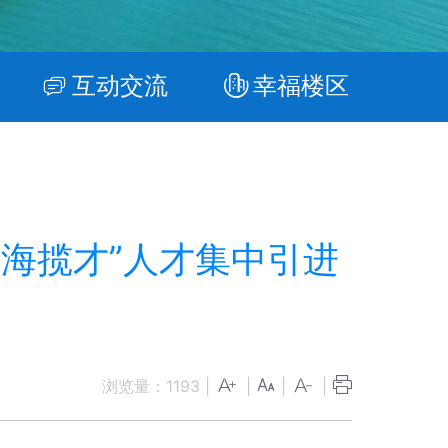
互动交流
幸福楼区
四海揽才”人才集中引进
浏览量：
1193
|
|
|
|