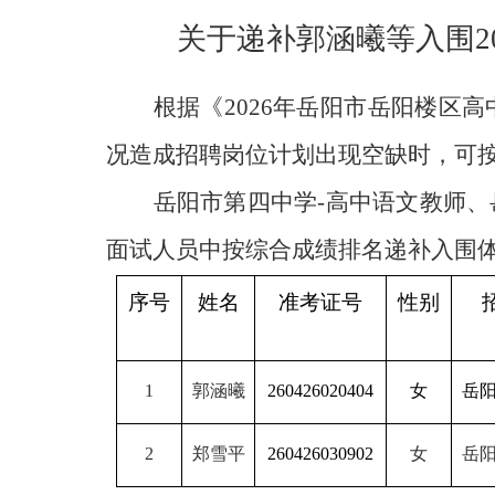
关于递补
郭涵曦
等入围
2
根据《
2026年岳阳市岳阳楼区
况造成招聘岗位计划出现空缺时，可
岳阳市第四中学
-高中语文教师
面试人员中按综合成绩排名递补入围
序号
姓名
准考证号
性别
1
郭涵曦
260426020404
女
岳
2
郑雪平
260426030902
女
岳