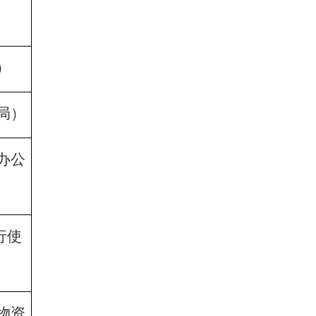
）
局）
办公
行使
物资