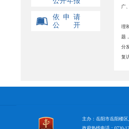
公开年报
广
依 申 请
2
公 开
理
题
分
复
主办：岳阳市岳阳楼区
政府热线电话：0730-12