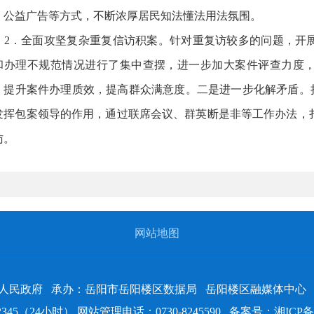
、公益广告等方式，不断浓厚居民知法懂法用法氛围。
．全面攻坚复杂重复信访积案。针对重复访较多的问题，开展
和办理不规范情况进行了集中查摆，进一步加大案件评查力度
，提升案件办理质效，提高群众满意度。二是进一步化解矛盾。持
发挥包案领导的作用，通过联席会议、群英断是非等工作办法，
访。
网站地图
人民政府
承办：岳阳市岳阳楼区数据局
岳阳楼区融媒体中心
345（24小时） 网站管理电话：0730-8245590
备案号：
湘ICP备1