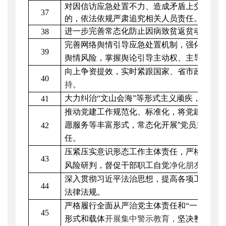
对
因信访应急处置不力、造成矛盾上交的，
37
的，依法依规严肃追究相关人员责任。
进一步完善常态化防止因病致贫返贫动态监
38
完善网络舆情引导应急处置机制，强化监测
39
舆情风险，掌握舆论引导主动权、主导权、
向上争资提效，实时紧跟国家、省市政策红
40
持。
大力纠治
“文山会海”等形式主义顽疾，积极
41
推动党建工作规范化、标准化，将党建工作
愿服务等丰富形式，常态化开展
“
党员主题日
42
任。
压紧压实意识形态工作主体责任，
严格落实
“
43
朋友圈
风险研判
，督促干部职工自觉
净化
，
深入贯彻习近平法治思想，提高各项工作法
44
法律法规。
严格履行全面从严治党主体责任和
“一岗双责”
45
形式和载体
开展
集中
警示教育，
坚决整治群