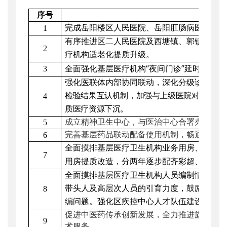
序号
完成岳阳楼区人民医院、岳阳肛肠病医院、
1
有序推进区二人民医院及西塘镇、郭镇乡、
2
疗机构适老化提质升级。
“
”
3
全面强化基层医疗机构
夜间门诊
延时服务，
强化医联体内部协同联动，深化分级诊疗制
检验结果互认机制，加强与上级医院对口合作
4
质医疗资源下沉。
成立精神卫生中心，
与医治中心合署办公，
5
完善基层药品联动配备使用机制，畅通城乡
6
全面摸排基层医疗卫生机构业务用房、医疗
7
DR
用房提质改造，
分两年逐步
配齐彩超、
、
全面摸排基层医疗卫生机构人员编制情况，
带头人及高层次人员的引育力度，鼓励优秀
8
编问题。强化区疾控中心人才队伍建设，加
促进
中医药传承创新
发展
，
全力推进
旗舰中
9
术服务。