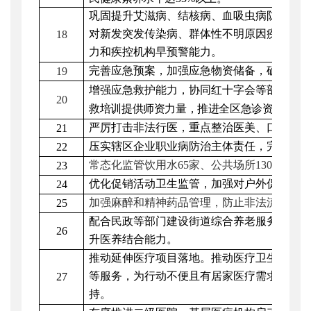
巩固提升艾滋病、结核病、血吸虫病防控成
对新发突发传染病、群体性不明原因疾病及
18
力和疾控机构早预警能力。
完善应急预案，加强应急物资储备，确保突
19
增强应急救护能力
，
协同红十字会等部门
完
20
救培训
提供师资力量
，
推进全区急诊资源接入
严厉
打击非法行医
，重点
整治医美、口腔行
21
压实辖区企业职业病防治主体责任，完成
职
22
常态化监管饮用水
65家
、公共场所
1300余家
23
优化促销活动卫生监管，
加强
对户外促销、
24
加强麻醉和精神药品管理，防止非法流
通。
25
配合民政
等
部门建设街道综合养老服务中心
26
升医养结合能力。
推动延伸医疗项目落地。推动医疗卫生服务
等服务，为行动不便且有居家医疗需求的人
27
持。