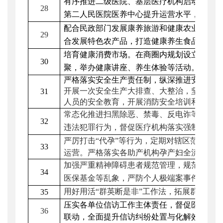
有序推进二级医院、基层医疗机构启动适老
28
第二人民医院医养中心提升运营水平，形成
配合民政部门发展康养旅游和健康农业，配
29
合发展特色农产品，打造健康养生食品品牌
培育健康消费市场。在商圈内规划设立健康
30
聚，举办健康讲座、养生体验等活动。
严格落实安全生产责任制，纵深推进安全生
开展一次安全生产大排查、大整治，
坚决防
31
人员的安全教育，
开展消防安全培训和应急
常态化推进扫黑除恶、禁毒、反电诈等专项
32
违法犯罪行为，
督促医疗机构落实强制报告
严厉打击
“代孕”等行为
，
定期对辖区范围内的
33
运营。严格落实各助产机构孕产妇全流程人
加强严重精神
障碍患者规范管理
，
规范严重
34
医保基金等乱象，
严防个人极端案事件和群
用好用活
“群英断是非”工作法，拓展群众矛
35
压实各单位信访工作主体责任，督促医疗机
36
联动，全面提升信访纠纷处置与化解效能
。