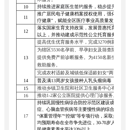
持续推进家庭医生签约服务，稳步提升重点
10
推广居民电子健康档案授权使用
，
强化
信息
11
疗健康”，赋能全区医疗事业高质量发展。
加
落实国家生育支持政策，发展普惠托育服务
12
以上
，并推动建成
示范性公立托育服务机构
提高优生优育服务水平，
完成
3270
例
新生儿
为辖区
5530
名
孕前
、
早孕妇女及筛查阳性妇
提供免费产前诊断服务。为
4150名新生儿
13
救助服务。
完成农村适龄及城镇低保适龄妇女
“两癌”免费
14
普及满
13周岁女孩接种人乳头瘤病毒
（
HPV
推动
乡镇卫生院和社区卫生服务中心
有序开
15
推动
1-2家
公立医院提供心理门诊服务。
16
持续巩固慢性病综合防控示范区建设成果，夯
症、心脑血管疾病等主要
慢性病
的综合防控网
17
“体重管理年”“控烟”等专项行动，采取多种方
均预期寿命
在全市争先进位
，
30-70岁人群
民健康素养水平达33%以上。