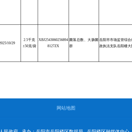
2.5千克
XBJ2543060256894
菌落总数、大肠菌
岳阳市市场监管综合
2025/10/29
±50克/袋
8127ZX
群
政执法支队岳阳楼大
网站地图
人民政府
承办：岳阳市岳阳楼区数据局
岳阳楼区融媒体中心