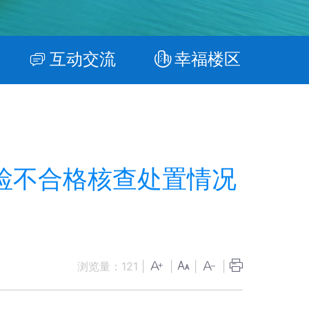
互动交流
幸福楼区
检不合格核查处置情况
浏览量：
121
|
|
|
|