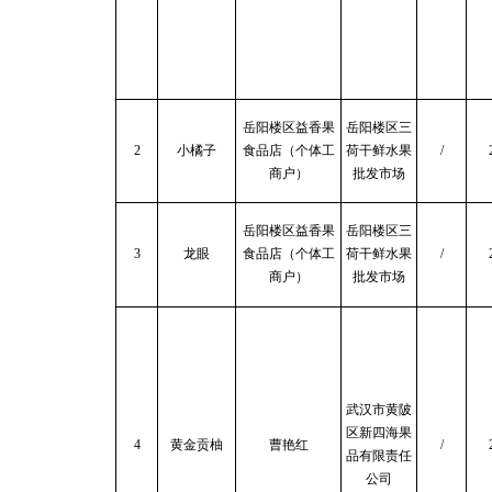
岳阳楼区益香果
岳阳楼区三
2
小橘子
食品店（个体工
荷干鲜水果
/
商户）
批发市场
岳阳楼区益香果
岳阳楼区三
3
龙眼
食品店（个体工
荷干鲜水果
/
商户）
批发市场
武汉市黄陂
区新四海果
4
黄金贡柚
曹艳红
/
品有限责任
公司