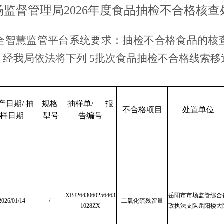
场监督管理局
2026年度食品抽检不合格核
全智慧监管平台系统要求：抽检不合格食品的核
，经我局依法将下列
5批次食品抽检不合格线索
产日期
/ 抽
规格
抽样单
/
报
不合格项目
处置单位
样日期
型号
告编号
XBJ2643060256463
岳阳市市场监管综合
2026/01/14
/
二氧化硫残留量
1028ZX
政执法支队岳阳楼大