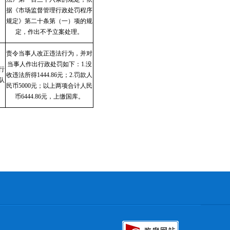
据《市场监督管理行政处罚程序
规定》第二十条第（一）项的规
定，
作出不予立案处理。
责令当事人改正违法行为，并对
当事人作出行政处罚如下：
1.没
行
收违法所得1444.86元；2.罚款人
队
民币5000元；以上两项合计人民
币6444.86元，上缴国库。