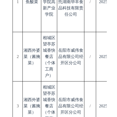
1
鱼酸菜
学院高
托湖南华丰食
/
2025/03/1
新产业
品科技有限责
学院
任公司
相城区
望亭苏
湘西外婆
城香快
岳阳市威伟食
2
菜（酱腌
餐店
品有限公司经
/
2025/09/0
菜）
（个体
开区分公司
工商
户）
相城区
望亭苏
湘西外婆
城香快
岳阳市威伟食
3
菜（酱腌
餐店
品有限公司经
/
2025/09/0
菜）
（个体
开区分公司