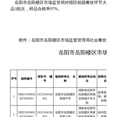
岳阳市岳阳楼区市场监管局对辖区校园餐饮环节大米、食
品3批次，样品合格率97%。
岳阳
附件：岳阳市岳阳楼区市场监督管理局社会餐饮环节食品安
岳阳市岳阳楼区市场监
报告书
编
被抽样单位
名
被抽样单位地
标称生产企业
序号
抽样编号
号
称
址
名称
湖南省岳阳市
益海嘉里（湖
XBJ25430602
1032504160
岳阳市岳阳楼区
岳阳楼区郭镇
1
南）粮油食品
607830001
001
郭镇中学
乡郭镇中学大
有限公司
院
湖南省岳阳市
XBJ25430602
1032504160
岳阳市岳阳楼区
岳阳楼区奇家
徐州昆和米业
2
607830002
002
奇家小学
岭街道奇家社
有限公司