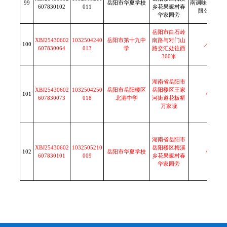
99
岳阳市华夏学校
南调味食品有
607830102
011
乡花果畈村春
限公司
华家园旁
岳阳市白石岭
XBJ25430602
1032504240
岳阳市第十九中
南路与对门山
100
／
607830064
013
学
路交汇处往西
300米
湖南省岳阳市
XBJ25430602
1032504250
岳阳市岳阳楼区
岳阳楼区王家
101
/
607830073
018
北港中学
河街道花板桥
万家垅
湖南省岳阳市
XBJ25430602
1032505210
岳阳楼区梅溪
102
岳阳市华夏学校
/
607830101
009
乡花果畈村春
华家园旁