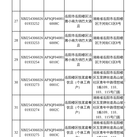
岳阳市岳阳楼区洁
XBJ254306026
AFSQF04081
湖南省岳阳市岳阳楼
27
雅小南方俏巴大酒
/
01933252
6008C
区汴河街C1区8号
店
岳阳市岳阳楼区洁
XBJ254306026
AFSQF04081
湖南省岳阳市岳阳楼
28
雅小南方俏巴大酒
/
01933253
6009C
区汴河街C1区8号
店
岳阳市岳阳楼区洁
XBJ254306026
AFSQF04081
湖南省岳阳市岳阳楼
29
雅小南方俏巴大酒
/
01933254
6010C
区汴河街C1区8号
店
湖南省岳阳市岳阳楼
岳阳楼区悦茗庭餐
区五里牌街道高山坡
XBJ254306026
AFSQF04084
湖南省
30
饮店（个体工商
社区青年中路理想城
01933273
0001C
有限责
户）
1栋109、110、
103、115号门面
湖南省岳阳市岳阳楼
岳阳楼区悦茗庭餐
区五里牌街道高山坡
佛山市
XBJ254306026
AFSQF04084
31
饮店（个体工商
社区青年中路理想城
明）调
01933274
0002C
户）
1栋109、110、
限
103、115号门面
湖南省岳阳市岳阳楼
岳阳楼区悦茗庭餐
区五里牌街道高山坡
XBJ254306026
AFSQF04084
赣榆区
32
饮店（个体工商
社区青年中路理想城
01933275
0003C
收