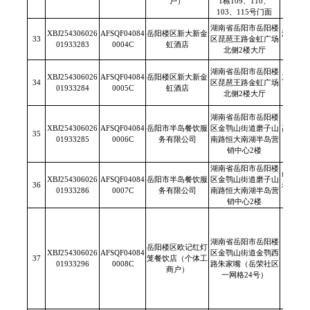
户）
1栋109、110、
103、115号门面
湖南省岳阳市岳阳楼
XBJ254306026
AFSQF04084
岳阳楼区新大新金
湖南省
33
区琵琶王路金虹广场
01933283
0004C
虹酒店
有限责
北侧2楼大厅
湖南省岳阳市岳阳楼
XBJ254306026
AFSQF04084
岳阳楼区新大新金
东莞市
34
区琵琶王路金虹广场
01933284
0005C
虹酒店
食品有
北侧2楼大厅
湖南省岳阳市岳阳楼
XBJ254306026
AFSQF04084
岳阳市半岛餐饮服
区金鹗山街道磨子山
高安市
35
01933285
0006C
务有限公司
南路恒大南湖半岛营
有限
销中心2楼
湖南省岳阳市岳阳楼
山西中
XBJ254306026
AFSQF04084
岳阳市半岛餐饮服
区金鹗山街道磨子山
36
老陈醋
01933286
0007C
务有限公司
南路恒大南湖半岛营
公
销中心2楼
湖南省岳阳市岳阳楼
岳阳楼区欧记红灯
XBJ254306026
AFSQF04084
区金鹗山街道金鹗西
37
笼餐饮店（个体工
/
01933296
0008C
路朱家嘴（岳荣社区
商户）
一网格24号）