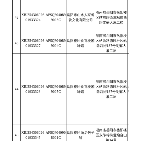
湖南省岳阳市岳阳楼
XBJ254306026
AFSQF04089
岳阳市山水人家餐
42
区站前路街道站前西
/
01933324
9003C
饮文化有限公司
路文盛大厦二楼
湖南省岳阳市岳阳楼
XBJ254306026
AFSQF04089
岳阳楼区食喜楼湘
区站前路德胜社区站
43
/
01933327
9004C
味馆
前西街187号明辉大
厦二层
湖南省岳阳市岳阳楼
XBJ254306026
AFSQF04089
岳阳楼区食喜楼湘
区站前路德胜社区站
岳阳县
44
01933328
9005C
味馆
前西街187号明辉大
畜禽定
厦二层
湖南省岳阳市岳阳楼
XBJ254306026
AFSQF04090
岳阳楼区汤启包子
45
区东茅岭街道炮台山
/
01933345
8001C
铺
路34号