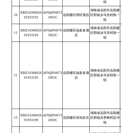
组
湖南省岳阳市岳阳楼
XBJ254306026
AFSQF04073
道道全
10
岳阳楼区明轩酒店
区郭镇乡马安村陈一
01933192
2001C
有限
组
湖南省岳阳市岳阳楼
XBJ254306026
AFSQF04070
岳阳楼区福多多酒
11
区郭镇乡马安村陈一
/
01933194
5002C
店
组
湖南省岳阳市岳阳楼
XBJ254306026
AFSQF04073
岳阳楼区福多多酒
12
区郭镇乡马安村陈一
/
01933195
2002C
店
组
湖南省岳阳市岳阳楼
XBJ254306026
AFSQF04073
13
岳阳楼区有间农庄
区郭镇乡枣树村彭冲
/
01933199
2003C
组