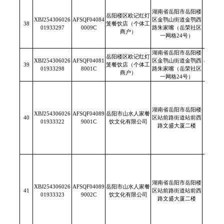
湖南省岳阳市岳阳楼
岳阳楼区欧记红灯
XBJ254306026
AFSQF04084
区金鹗山街道金鹗西
38
笼餐饮店（个体工
/
01933297
0009C
路朱家嘴（岳荣社区
商户）
一网格24号）
湖南省岳阳市岳阳楼
岳阳楼区欧记红灯
XBJ254306026
AFSQF04081
区金鹗山街道金鹗西
岳阳市
39
笼餐饮店（个体工
01933298
8001C
路朱家嘴（岳荣社区
消毒有
商户）
一网格24号）
湖南省岳阳市岳阳楼
XBJ254306026
AFSQF04089
岳阳市山水人家餐
40
区站前路街道站前西
/
01933322
9001C
饮文化有限公司
路文盛大厦二楼
湖南省岳阳市岳阳楼
XBJ254306026
AFSQF04089
岳阳市山水人家餐
41
区站前路街道站前西
/
01933323
9002C
饮文化有限公司
路文盛大厦二楼