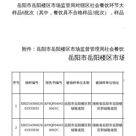
岳阳市岳阳楼区市场监管局对辖区社会餐饮环节大米、调
样品6批次（其中，餐饮具不合格样品3批次），样品合格率
岳阳
附件：岳阳市岳阳楼区市场监督管理局社会餐饮环节食品安
岳阳市岳阳楼区市场监
标称生
序号
抽样编号
报告书编号
被抽样单位名称
被抽样单位地址
XBJ254306026
AFSQF04045
岳阳市岳阳楼区郭
湖南省岳阳市岳阳楼
1
/
01933035
6001C
镇敬老院
区郭镇敬老院
XBJ254306026
AFSQF04045
岳阳市岳阳楼区郭
湖南省岳阳市岳阳楼
2
/
01933036
6002C
镇敬老院
区郭镇敬老院