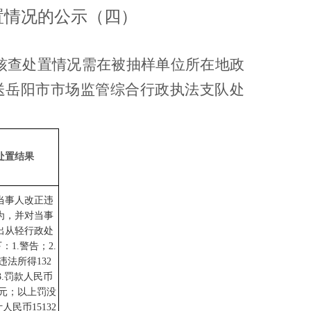
置情况的公示（四）
核查处置情况需在被抽样单位所在地政
送岳阳市市场监管综合行政执法支队处
处置结果
当事人改正违
为，并对当事
出从轻行政处
下：
1.警告；2.
违法所得132
3.罚款人民币
00元；以上罚没
人民币15132