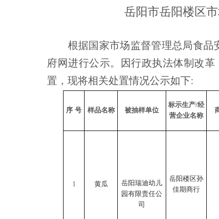
岳阳市岳阳楼区市
根据国家市场监督管理总局食品
府网进行公示。因行政执法体制改革
置，现将相关处置情况公示如下:
标示生产
/经
序
号
样品名称
被抽样单位
营企业名称
岳阳楼区孙
岳阳瑞迪幼儿
1
黄瓜
佳期商行
园有限责任公
司