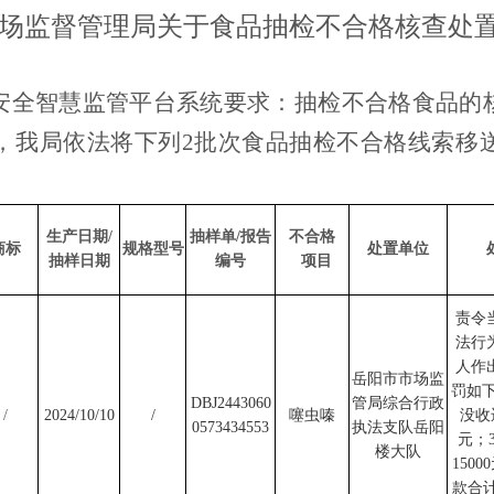
场监督管理局关于食品抽检不合格核查处
安全智慧监管平台系统要求：抽检不合格食品的
，我局依法将下列
2批次食品抽检不合格线索移
生产日期
/
抽样单
/报告
不合格
商标
规格型号
处置单位
抽样日期
编号
项目
责令
法行
人作
岳阳市市场监
罚如
DBJ2443060
管局综合行政
/
2024/10/10
/
噻虫嗪
没收
0573434553
执法支队岳阳
元；
楼大队
150
款合计