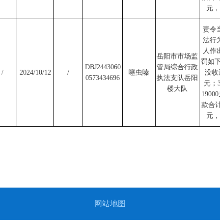
元
责令
法行
人作
岳阳市市场监
罚如
DBJ2443060
管局综合行政
/
2024/10/12
/
噻虫嗪
没收
0573434696
执法支队岳阳
元；
楼大队
190
款合计
元
网站地图