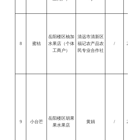
岳阳楼区柚加
清远市清新区
8
蜜桔
水果店（个体
福记农产品农
/
2024/1
工商户）
民专业合作社
岳阳楼区胡果
9
小台芒
黄娟
/
2024/1
果水果店