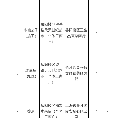
岳阳楼区望岳
本地茄子
路天天世纪超
岳阳楼区王生
5
/
2024/9
（茄子）
市（个体工商
杰蔬菜商行
户）
岳阳楼区望岳
长沙县黄兴镇
红豆角
路天天世纪超
6
文静蔬菜经营
/
2024/9
（豇豆）
市（个体工商
部
户）
岳阳楼区柚加
上海索菲垭国
7
香蕉
水果店（个体
际贸易有限公
/
2024/1
工商户）
司