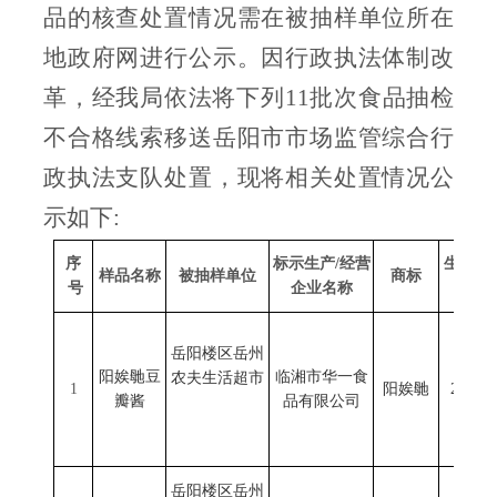
品的核查处置情况需在被抽样单位所在
地政府网进行公示。因行政执法体制改
革，经我局依法将下列
11批次食品抽检
不合格线索移送岳阳市市场监管综合行
政执法支队处置，现将相关处置情况公
示如下:
序
标示生产
/经营
生产日
样品名称
被抽样单位
商标
号
企业名称
样日
岳阳楼区岳州
阳娭毑豆
临湘市华一食
农夫生活超市
1
阳娭毑
2024/1
瓣酱
品有限公司
岳阳楼区岳州