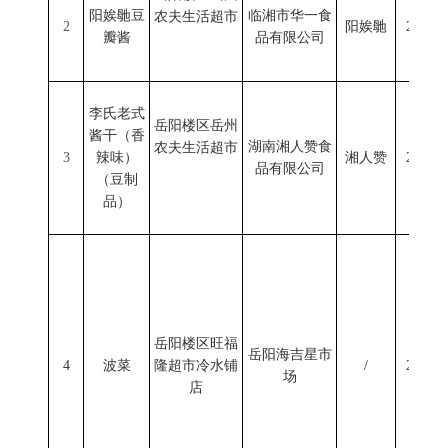
阳娭毑豆
临湘市华一食
农夫生活超市
2
阳娭毑
2024/1
瓣酱
品有限公司
李氏老式
岳阳楼区岳州
酱干（香
湖南湘人赞食
农夫生活超市
3
辣味）
湘人赞
2024/1
品有限公司
（豆制
品）
岳阳楼区旺福
岳阳海吉星市
4
波菜
隆超市冷水铺
/
2024/1
场
店