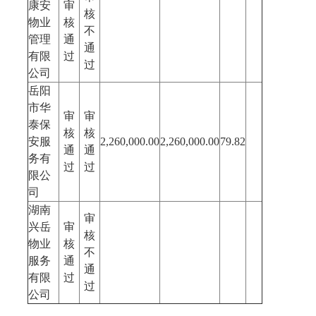
康安
审
核
物业
核
不
管理
通
通
有限
过
过
公司
岳阳
市华
审
审
泰保
核
核
安服
2,260,000.00
2,260,000.00
79.82
通
通
务有
过
过
限公
司
湖南
审
兴岳
审
核
物业
核
不
服务
通
通
有限
过
过
公司