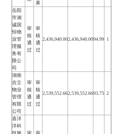
果
岳阳
市湘
诚国
审
审
恒物
核
核
业管
2,436,940.00
2,436,940.00
94.99
1
通
通
理服
过
过
务有
限公
司
湖南
吉立
审
审
物业
核
核
2,539,552.66
2,539,552.66
93.75
2
管理
通
通
有限
过
过
公司
喜洋
洋科
技服
审
审