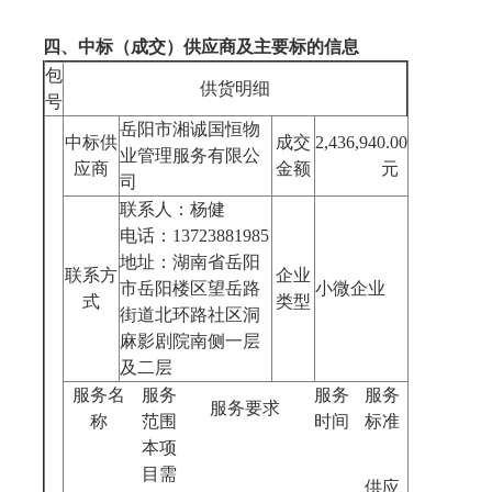
四、中标（成交）供应商及主要标的信息
包
供货明细
号
岳阳市湘诚国恒物
中标供
成交
2,436,940.00
业管理服务有限公
应商
金额
元
司
联系人：杨健
电话：13723881985
地址：湖南省岳阳
联系方
企业
市岳阳楼区望岳路
小微企业
式
类型
街道北环路社区洞
麻影剧院南侧一层
及二层
服务名
服务
服务
服务
服务要求
称
范围
时间
标准
本项
目需
供应