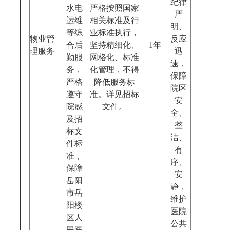
纪律
水电
严格按照国家
严
运维
相关标准及行
明、
等综
业标准执行，
物业管
反应
合后
坚持精细化、
1年
理服务
迅
勤服
网格化、标准
速，
务，
化管理，不得
保障
严格
降低服务标
院区
遵守
准。详见招标
安
院感
文件。
全、
及招
整
标文
洁、
件标
有
准，
序、
保障
安
岳阳
静，
市岳
维护
阳楼
医院
区人
公共
民医