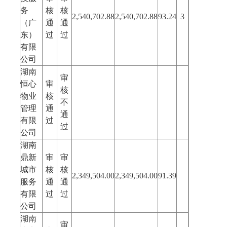
务
核
核
2,540,702.88
2,540,702.88
93.24
3
（广
通
通
东）
过
过
有限
公司
湖南
审
恒心
审
核
物业
核
不
管理
通
通
有限
过
过
公司
湖南
鼎新
审
审
城市
核
核
2,349,504.00
2,349,504.00
91.39
服务
通
通
有限
过
过
公司
湖南
审