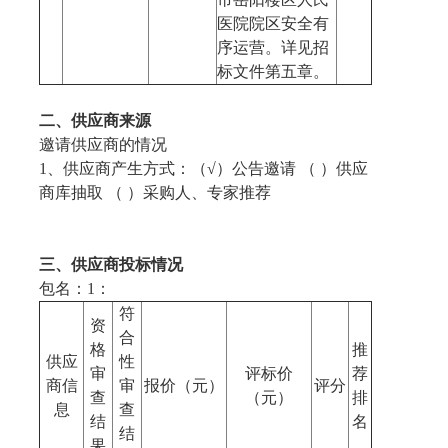
医院院区安全有
序运营。详见招
标文件第五章。
二、供应商来源
邀请供应商的情况
1、供应商产生方式：（√）公告邀请 （ ）供应
商库抽取 （ ）采购人、专家推荐
三、供应商投标情况
包名：1：
符
资
合
格
推
供应
性
审
评标价
荐
商信
审
报价（元）
评分
查
（元）
排
息
查
结
名
结
果