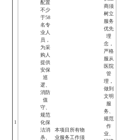
配置
商须
不少
树立
于58
服务
名专
优先
业人
理
员，
念，
为采
严格
购人
服从
提供
医院
安保
管
巡
理，
逻、
做到
消防
文明
值
服
守、
务、
规范
规范
1
化保
作
洁消
本项目所有物
业、
杀、
业服务工作须