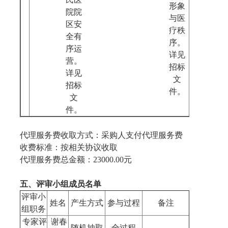
形象
院院
与医
区安
疗秩
全有
序。
序运
详见
营。
招标
详见
文
招标
件。
文
件。
代理服务费收取方式：采购人支付代理服务费
收费标准：按相关协议收取
代理服务费总金额：23000.00元
五、评审小组成员名单
评审小
姓名
产生方式
参与过程
备注
组职务
专家评
谢春
随机抽取
全过程