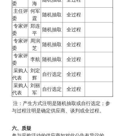
委
海
主任评
何军
随机抽取
全过程
委
霆
专家评
郑连
随机抽取
全过程
委
平
专家评
周润
随机抽取
全过程
委
芝
专家评
李航
随机抽取
全过程
委
采购人
刘定
自行选定
全过程
代表
辉
采购人
刘丽
自行选定
全过程
代表
军
注：产生方式注明是随机抽取或自行选定；参
与过程注明是确定供应商、谈判或全过程。
六、质疑
参与采购活动的供应商如对此公告有异议的，