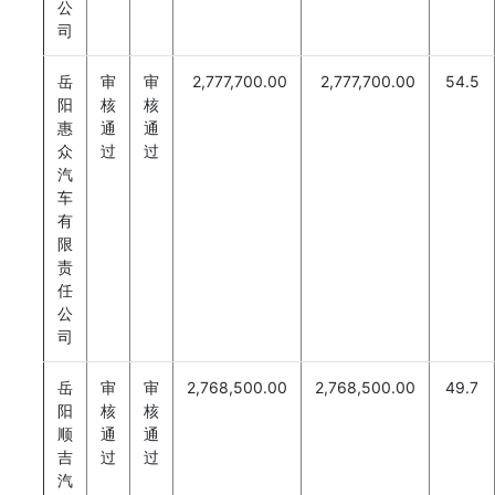
公
司
岳
审
审
2,777,700.00
2,777,700.00
54.5
阳
核
核
惠
通
通
众
过
过
汽
车
有
限
责
任
公
司
岳
审
审
2,768,500.00
2,768,500.00
49.7
阳
核
核
顺
通
通
吉
过
过
汽