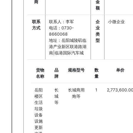
商
金
额
联系
联系人：李军
企
小微企业
方式
电话：0730-
业
8660068
类
地址：岳阳城陵矶临
型
港产业新区联港路湖
南|临港国际汽车城
货物
品
规格型号
数
单价
名称
牌
量
岳阳
长
长城商用
1
2,773,600.0
楼区
城
炮等
生活
等
垃圾
设备
设施
更新