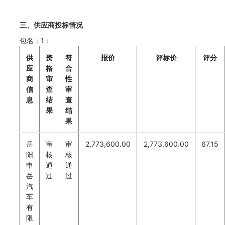
三、供应商投标情况
包名：1：
供
资
符
报价
评标价
评分
应
格
合
商
审
性
信
查
审
息
结
查
果
结
果
岳
审
审
2,773,600.00
2,773,600.00
67.15
阳
核
核
申
通
通
岳
过
过
汽
车
有
限