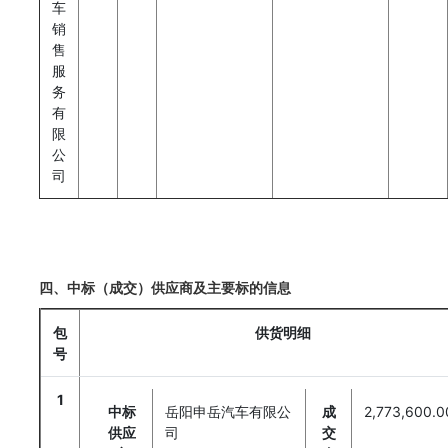
车
销
售
服
务
有
限
公
司
四、中标（成交）供应商及主要标的信息
包
供货明细
号
1
中标
岳阳申岳汽车有限公
成
2,773,600.
供应
司
交