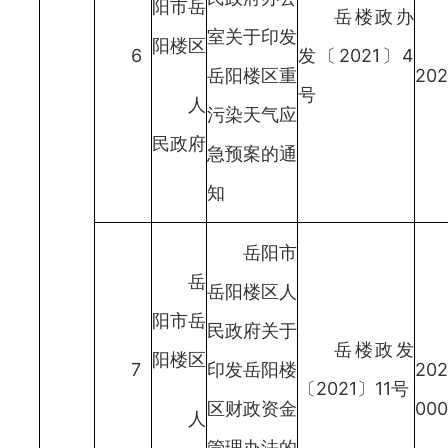
阳市岳
岳楼政办
室关于印发
阳楼区
6
发〔2021〕4
岳阳楼区重
202
号
人
污染天气应
民政府
急预案的通
知
岳阳市
岳
岳阳楼区人
阳市岳
民政府关于
岳楼政发
阳楼区
7
印发岳阳楼
202
〔2021〕11号
区财政资金
000
人
管理办法的