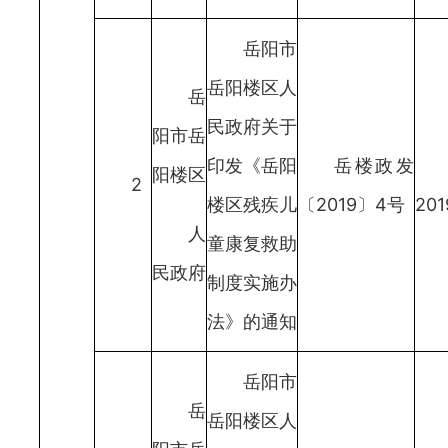
岳阳市
岳阳楼区人
岳
民政府关于
阳市岳
印发《岳阳
岳楼政发
阳楼区
2
楼区残疾儿
〔2019〕4号
201
人
童康复救助
民政府
制度实施办
法》的通知
岳阳市
岳
岳阳楼区人