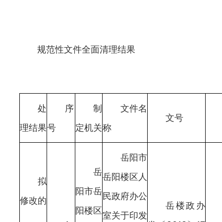
规范性文件全面清理结果
处
序
制
文件名
文号
理结果
号
定机关
称
岳阳市
岳
岳阳楼区人
拟
阳市岳
民政府办公
修改的
岳楼政办
阳楼区
室关于印发