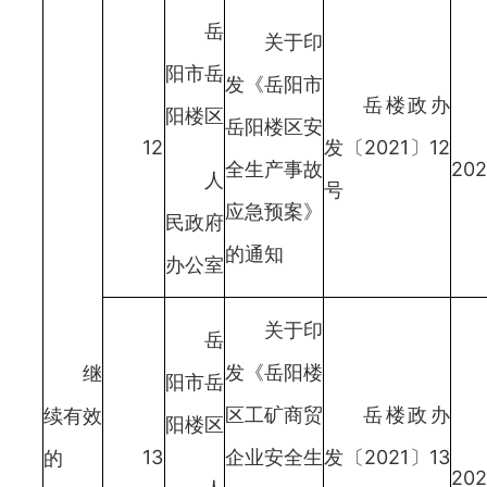
岳
关于印
阳市岳
发《岳阳市
岳楼政办
阳楼区
岳阳楼区安
12
发〔2021〕12
全生产事故
202
人
号
应急预案》
民政府
的通知
办公室
关于印
岳
发《岳阳楼
继
阳市岳
区工矿商贸
岳楼政办
续有效
阳楼区
13
企业安全生
发〔2021〕13
的
202