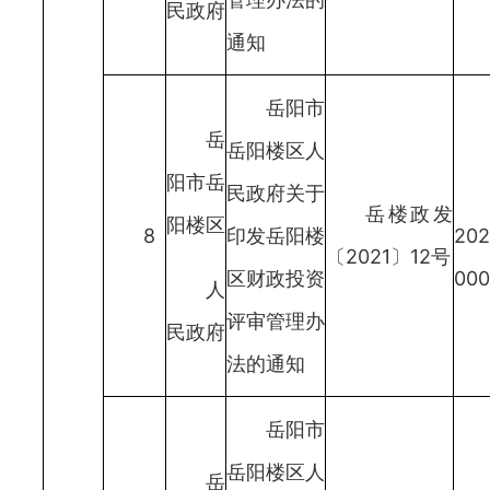
民政府
通知
岳阳市
岳
岳阳楼区人
阳市岳
民政府关于
岳楼政发
阳楼区
8
印发岳阳楼
202
〔2021〕12号
区财政投资
000
人
评审管理办
民政府
法的通知
岳阳市
岳阳楼区人
岳