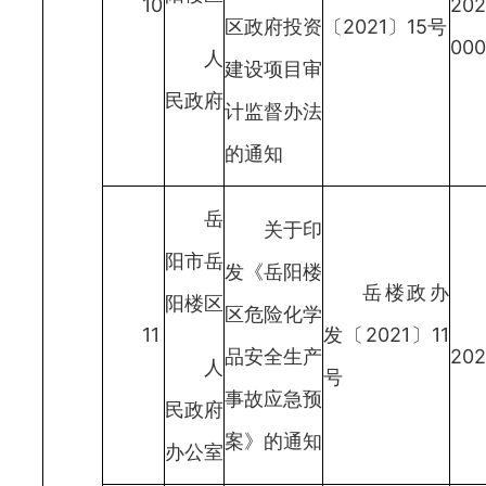
10
202
区政府投资
〔2021〕15号
00
人
建设项目审
民政府
计监督办法
的通知
岳
关于印
阳市岳
发《岳阳楼
岳楼政办
阳楼区
区危险化学
11
发〔2021〕11
品安全生产
202
人
号
事故应急预
民政府
案》的通知
办公室