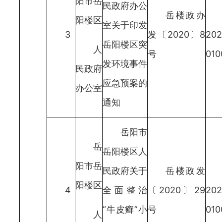
阳市岳
民政府办公
岳楼政办
阳楼区
室关于印发
3
发〔2020〕8
202
岳阳楼区突
人
号
010
发环境事件
民政府
应急预案的
办公室
通知
岳阳市
岳
岳阳楼区人
阳市岳
民政府关于
岳楼政发
阳楼区
4
全面整治
〔2020〕29
202
“牛皮癣”小
号
010
人