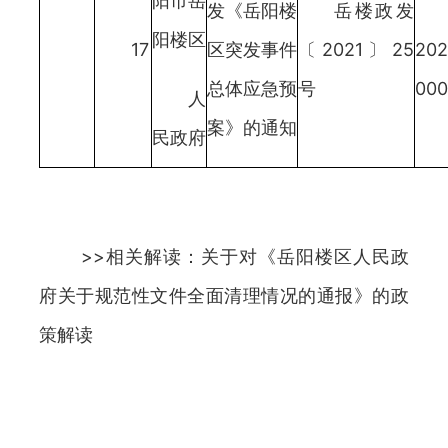
阳市岳
发《岳阳楼
岳楼政发
阳楼区
17
区突发事件
〔2021〕25
202
总体应急预
号
000
人
案》的通知
民政府
>>相关解读：关于对《岳阳楼区人民政
府关于规范性文件全面清理情况的通报》的政
策解读