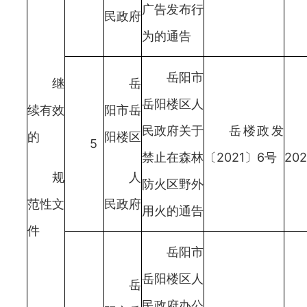
广告发布行
民政府
为的通告
岳阳市
继
岳
岳阳楼区人
续有效
阳市岳
民政府关于
岳楼政发
的
阳楼区
5
禁止在森林
〔2021〕6号
202
规
人
防火区野外
范性文
民政府
用火的通告
件
岳阳市
岳阳楼区人
岳
民政府办公