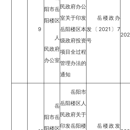
民政府办公
阳市岳
室关于印发
岳楼政办
阳楼区
9
岳阳楼区本
发〔2021〕7
202
人
级政府投资
号
民政府
项目全过程
办公室
管理办法的
通知
岳阳市
岳阳楼区人
岳
民政府关于
阳市岳
印发岳阳楼
岳楼政发
阳楼区