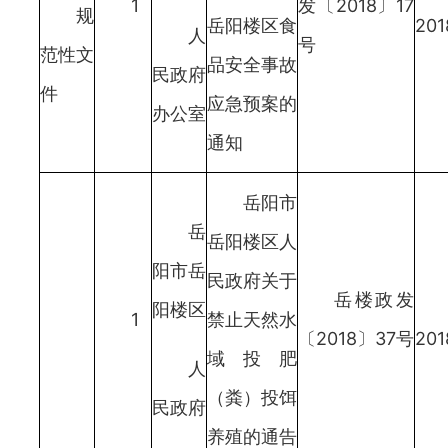
1
发〔2018〕17
规
岳阳楼区食
201
人
号
范性文
品安全事故
民政府
件
应急预案的
办公室
通知
岳阳市
岳
岳阳楼区人
阳市岳
民政府关于
岳楼政发
阳楼区
1
禁止天然水
〔2018〕37号
201
域投肥
人
（粪）投饵
民政府
养殖的通告