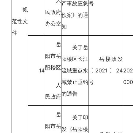
人
产事故应急
号
规
民政府
预案》的通
范性文
办公室
知
件
岳
关于岳
阳市岳
阳楼区长江
岳楼政发
阳楼区
14
流域重点水
〔2021〕24
202
域禁止垂钓
号
000
人
的通告
民政府
岳
关于印
阳市岳
发《岳阳楼