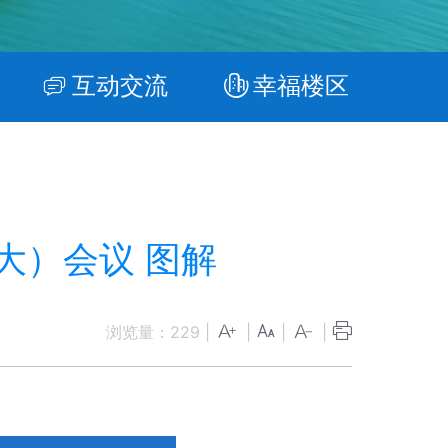
互动交流
幸福楼区
大）会议 图解
浏览量：
229
|
|
|
|