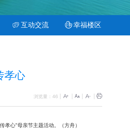
互动交流
幸福楼区
传孝心
浏览量：
46
|
|
|
|
传孝心”母亲节主题活动。（方舟）