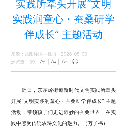
实践所牵头开展“文明
实践润童心・蚕桑研学
伴成长” 主题活动
来源：岳阳楼区手机报
2026-05-09
浏览量：
39
|
|
|
|
近日，东茅岭街道新时代文明实践所牵头
开展“文明实践润童心・蚕桑研学伴成长” 主题
活动，带领孩子们走进奇妙的蚕桑世界，在实
践中感受传统农耕文化的魅力。（万子祎）