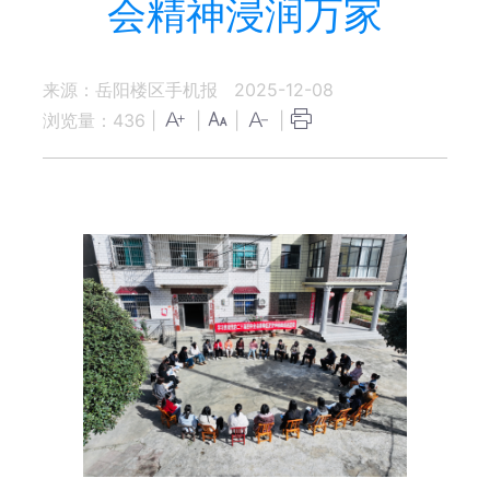
会精神浸润万家
来源：岳阳楼区手机报
2025-12-08
浏览量：
436
|
|
|
|